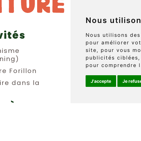
Nous utiliso
vités
829 boul. 
Nous utilisons des
pour améliorer vot
L'Anse-au
nisme
site, pour vous mo
ning)
publicités ciblées,
(Québec) 
pour comprendre l
re Forillon
ire dans la
J'accepte
Je refus
Téléphone 
info@griff
ie à
berge
e
EN