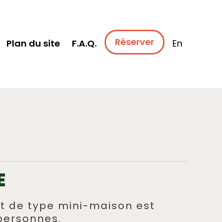
Réserver
Plan du site
F.A.Q.
En
E
 de type mini-maison est
 personnes.