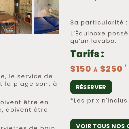
Sa particularité :
L’Équinoxe possèd
qu’un lavabo.
Tarifs :
$150
$250
À
e, le service de
t la plage sont à
RÉSERVER
*Les prix n'inclu
ivent être en
e, doivent être
VOIR TOUS NOS 
rviettes de bain.