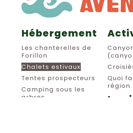
Hébergement
Acti
Les chanterelles de
Canyo
Forillon
(canyo
Chalets estivaux
Croisiè
Tentes prospecteurs
Quoi fa
région
Camping sous les
La v
arbres
Dortoirs
l’au
Chambres privées
Détent
Van life