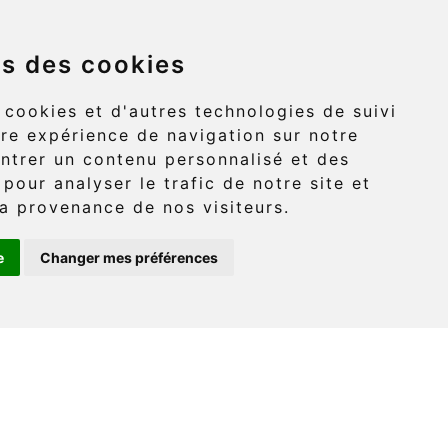
ns des cookies
Griffon (route 132)
 cookies et d'autres technologies de suivi
re expérience de navigation sur notre
-Griffon, Gaspé
ntrer un contenu personnalisé et des
 pour analyser le trafic de notre site et
G4X 6A9
a provenance de nos visiteurs.
e
Changer mes préférences
: (418) 360-6614
onaventure.com