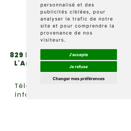
personnalisé et des
publicités ciblées, pour
Réserver
analyser le trafic de notre
site et pour comprendre la
provenance de nos
visiteurs.
829 boul. Griffon (route 132)
J'accepte
L'Anse-au-Griffon, Gaspé
Je refuse
(Québec) G4X 6A9
Changer mes préférences
Téléphone : (418) 360-6614
info@griffonaventure.com
EN