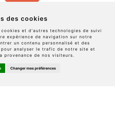
ns des cookies
Griffon (route 132)
 cookies et d'autres technologies de suivi
re expérience de navigation sur notre
-Griffon, Gaspé
ntrer un contenu personnalisé et des
 pour analyser le trafic de notre site et
G4X 6A9
a provenance de nos visiteurs.
e
Changer mes préférences
: (418) 360-6614
onaventure.com