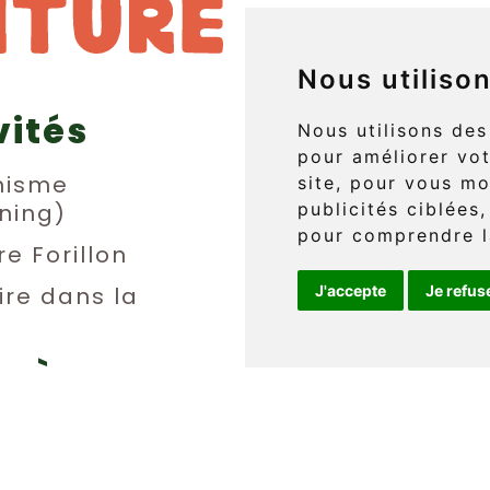
Nous utiliso
vités
829 boul. 
Nous utilisons des
pour améliorer vot
L'Anse-au
nisme
site, pour vous mo
ning)
publicités ciblées,
(Québec) 
pour comprendre l
re Forillon
ire dans la
J'accepte
Je refus
Téléphone 
info@griff
ie à
berge
e
EN