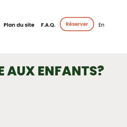
Réserver
Plan du site
F.A.Q.
En
ÉE AUX ENFANTS?