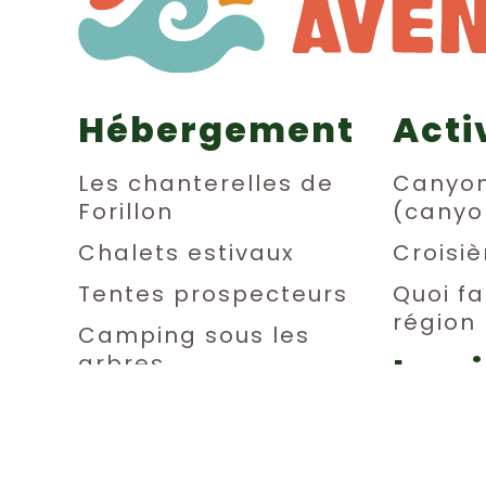
Hébergement
Acti
Les chanterelles de
Canyo
Forillon
(canyo
Chalets estivaux
Croisiè
Tentes prospecteurs
Quoi fa
région
Camping sous les
La v
arbres
Dortoirs
l’au
Chambres privées
Détent