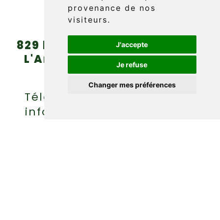
provenance de nos
visiteurs.
829 boul. Griffon (route 132)
J'accepte
L'Anse-au-Griffon, Gaspé
Je refuse
(Québec) G4X 6A9
Changer mes préférences
Téléphone : (418) 360-6614
info@griffonaventure.com
EN