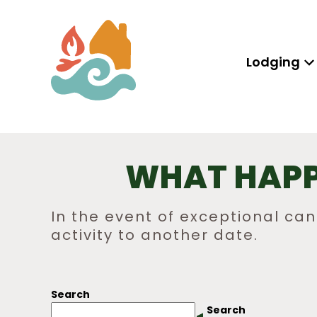
Lodging
WHAT HAPP
In the event of exceptional canc
activity to another date.
POST
NAVIGATION
Search
Search