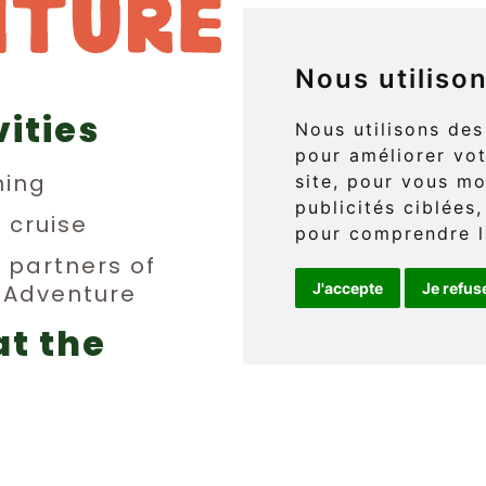
Nous utiliso
vities
829 boul. 
Nous utilisons des
pour améliorer vot
L'Anse-au
ing
site, pour vous mo
publicités ciblées,
(Québec) 
n cruise
pour comprendre l
y partners of
n Adventure
J'accepte
Je refus
Téléphone 
at the
info@griff
erge
FR
ties