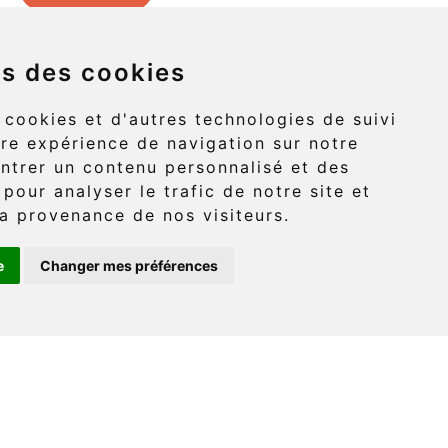
ns des cookies
Griffon (route 132)
 cookies et d'autres technologies de suivi
re expérience de navigation sur notre
-Griffon, Gaspé
ntrer un contenu personnalisé et des
 pour analyser le trafic de notre site et
G4X 6A9
a provenance de nos visiteurs.
e
Changer mes préférences
: (418) 360-6614
onaventure.com