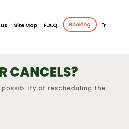
Booking
 us
Site Map
F.A.Q.
Fr
R CANCELS?
 possibility of rescheduling the