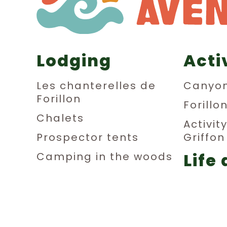
Lodging
Acti
Les chanterelles de
Canyon
Forillon
Forillo
Chalets
Activit
Prospector tents
Griffo
Life 
Camping in the woods
Dormitories
aub
Private rooms
Relax
Parking sites for small
Festivi