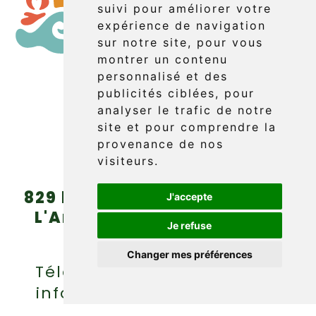
suivi pour améliorer votre
expérience de navigation
sur notre site, pour vous
montrer un contenu
personnalisé et des
publicités ciblées, pour
Booking
analyser le trafic de notre
site et pour comprendre la
provenance de nos
visiteurs.
829 boul. Griffon (route 132)
J'accepte
L'Anse-au-Griffon, Gaspé
Je refuse
(Québec) G4X 6A9
Changer mes préférences
Téléphone : (418) 360-6614
info@griffonaventure.com