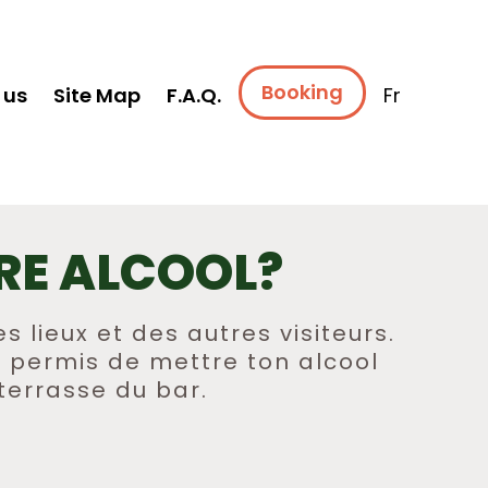
Booking
 us
Site Map
F.A.Q.
Fr
RE ALCOOL?
s lieux et des autres visiteurs.
as permis de mettre ton alcool
terrasse du bar.