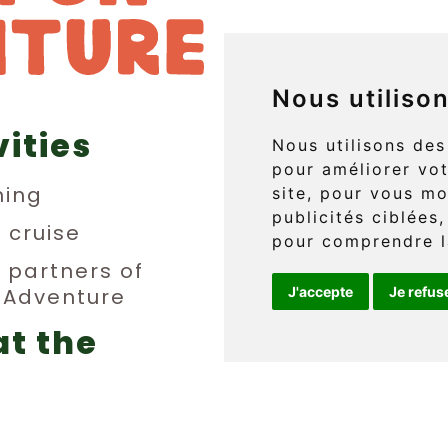
Nous utiliso
vities
829 boul. 
Nous utilisons des
pour améliorer vot
L'Anse-au
ing
site, pour vous mo
publicités ciblées,
(Québec) 
n cruise
pour comprendre l
y partners of
n Adventure
J'accepte
Je refus
Téléphone 
at the
info@griff
erge