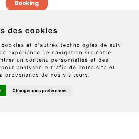
Booking
ns des cookies
Griffon (route 132)
 cookies et d'autres technologies de suivi
re expérience de navigation sur notre
-Griffon, Gaspé
ntrer un contenu personnalisé et des
 pour analyser le trafic de notre site et
G4X 6A9
a provenance de nos visiteurs.
e
Changer mes préférences
: (418) 360-6614
onaventure.com