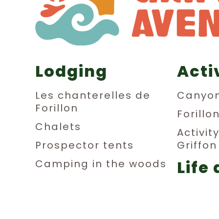
Lodging
Acti
Les chanterelles de
Canyon
Forillon
Forillo
Chalets
Activit
Prospector tents
Griffo
Life 
Camping in the woods
Dormitories
aub
Private rooms
Relax