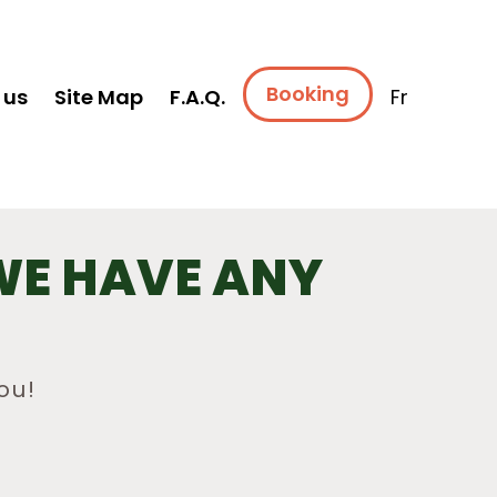
Booking
 us
Site Map
F.A.Q.
Fr
WE HAVE ANY
ou!