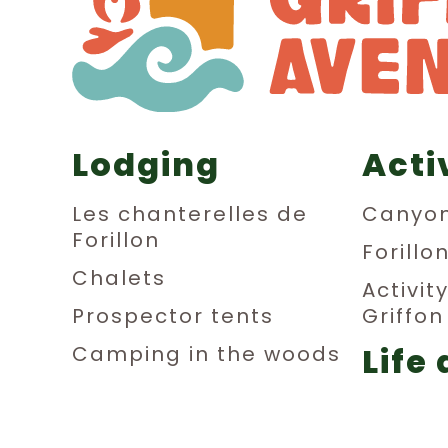
Lodging
Acti
Les chanterelles de
Canyon
Forillon
Forillo
Chalets
Activit
Prospector tents
Griffo
Life 
Camping in the woods
Dormitories
aub
Private rooms