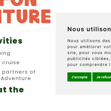
Nous utiliso
vities
829 boul. 
Nous utilisons des
pour améliorer vot
L'Anse-au
ing
site, pour vous mo
publicités ciblées,
(Québec) 
n cruise
pour comprendre l
y partners of
n Adventure
J'accepte
Je refus
Téléphone 
at the
info@griff
erge