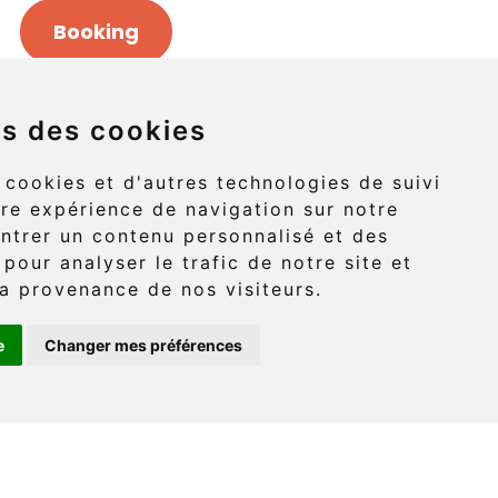
Booking
ns des cookies
Griffon (route 132)
 cookies et d'autres technologies de suivi
re expérience de navigation sur notre
-Griffon, Gaspé
ntrer un contenu personnalisé et des
 pour analyser le trafic de notre site et
G4X 6A9
a provenance de nos visiteurs.
e
Changer mes préférences
: (418) 360-6614
onaventure.com