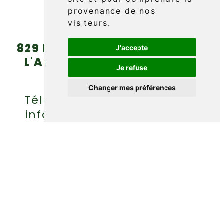
provenance de nos
visiteurs.
829 boul. Griffon (route 132)
J'accepte
L'Anse-au-Griffon, Gaspé
Je refuse
(Québec) G4X 6A9
Changer mes préférences
Téléphone : (418) 360-6614
info@griffonaventure.com
FR