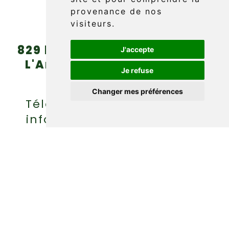
provenance de nos
visiteurs.
829 boul. Griffon (route 132)
J'accepte
L'Anse-au-Griffon, Gaspé
Je refuse
(Québec) G4X 6A9
Changer mes préférences
Téléphone : (418) 360-6614
info@griffonaventure.com
EN