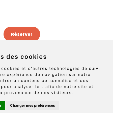
Réserver
ns des cookies
Griffon (route 132)
 cookies et d'autres technologies de suivi
re expérience de navigation sur notre
-Griffon, Gaspé
ntrer un contenu personnalisé et des
 pour analyser le trafic de notre site et
G4X 6A9
a provenance de nos visiteurs.
e
Changer mes préférences
: (418) 360-6614