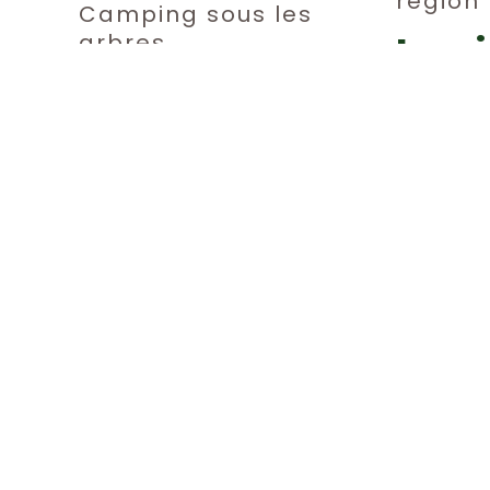
région
Camping sous les
La v
arbres
Dortoirs
l’au
Chambres privées
Détent
Van life
Espace
F.A.
Politique d'annula
Réalisation pa