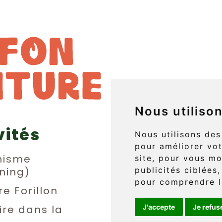
Nous utiliso
vités
829 boul. 
Nous utilisons des
pour améliorer vot
L'Anse-au
nisme
site, pour vous mo
ning)
publicités ciblées,
(Québec) 
pour comprendre l
re Forillon
ire dans la
J'accepte
Je refus
Téléphone 